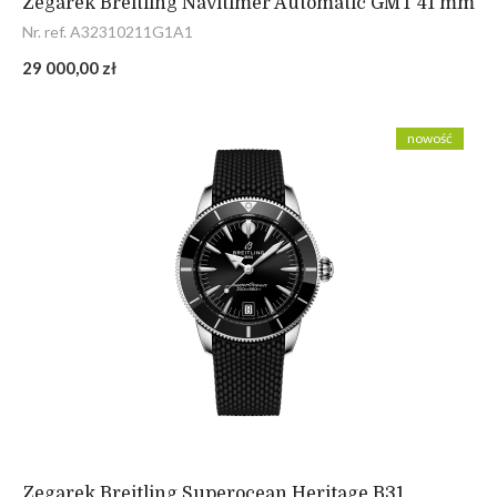
Zegarek Breitling Navitimer Automatic GMT 41 mm
Nr. ref. A32310211G1A1
29 000,00 zł
nowość
Zegarek Breitling Superocean Heritage B31