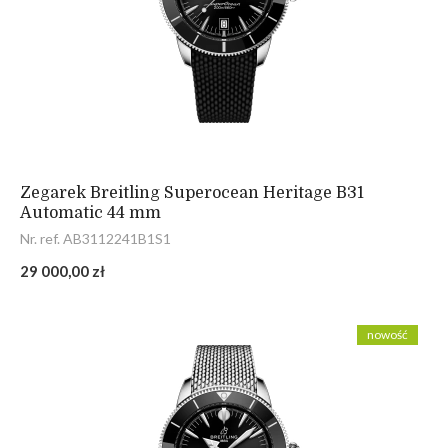
Zegarek Breitling Superocean Heritage B31
Automatic 44 mm
Nr. ref. AB3112241B1S1
29 000,00 zł
nowość